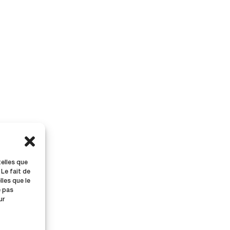
telles que
 Le fait de
les que le
e pas
ur